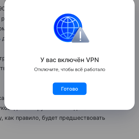
90 тыс. рублей в месяц. Опытные
 ремонту скважин (КРС) может получать
оматизированной системы управления
ь
до 300 тыс. рублей.
трактного персонала Fersol Андрей
У вас включ
ён
V
P
N
твенности, вахтовым графиком
Отключите, чтобы всё работало
Готово
сал следующим образом: специалист,
уководитель группы или отдела.
у, как правило, будет предшествовать