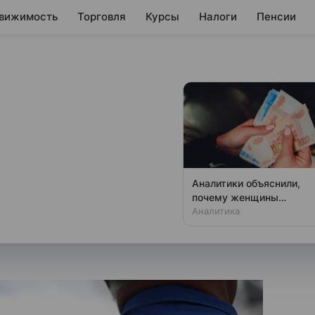
вижимость
Торговля
Курсы
Налоги
Пенсии
окооплачиваемые
фтяной отрасли
ают самые высокие зарплаты
Аналитики объяснили,
воду пришли аналитики
почему женщины
зарабатывают меньше
Аналитика
 Fersol, предоставившие свои
мужчин