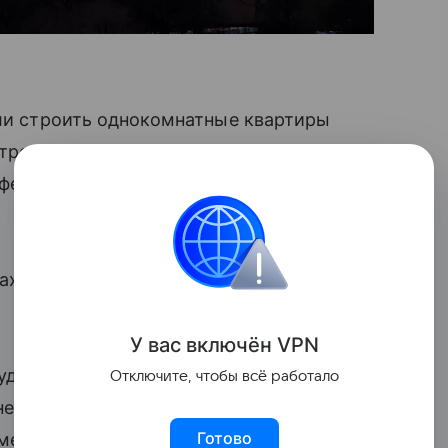
или строить однокомнатные квартиры
ров. Это ограничение привело к росту
февраль, предложение объектов
нах Москвы цены на студии снизились
У вас включ
ён
V
P
N
дии с августа 2024 года по февраль
Отключите, чтобы всё работало
не Центрального административного
Готово
 метра студий снизилась на 20,4%», —