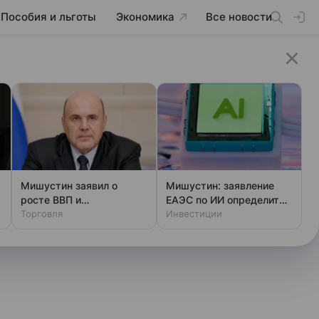
Пособия и льготы
Экономика
Все новости
Мишустин заявил о
Мишустин: заявление
росте ВВП и
ЕАЭС по ИИ определит
промпроизводства в
Торговля
общие цифровые
Инвестиции
странах ЕАЭС
проекты