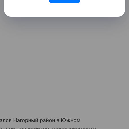
азался Нагорный район в Южном