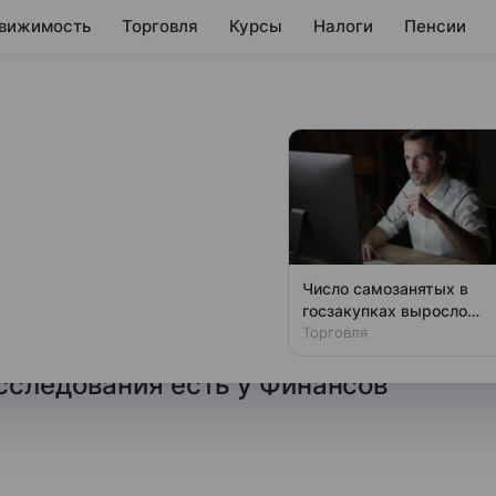
вижимость
Торговля
Курсы
Налоги
Пенсии
сквы, где
студии
ке в некоторых районах
Число самозанятых в
 запрета на строительство
госзакупках выросло
почти на треть за год
Торговля
ьством столицы, выяснили
сследования есть у Финансов