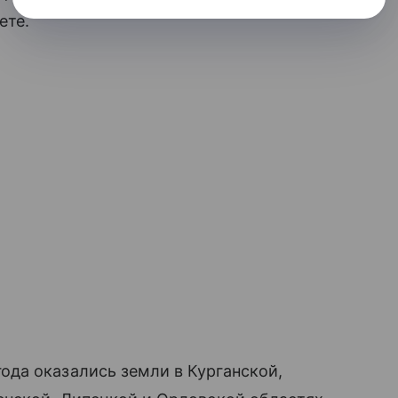
ете.
да оказались земли в Курганской,