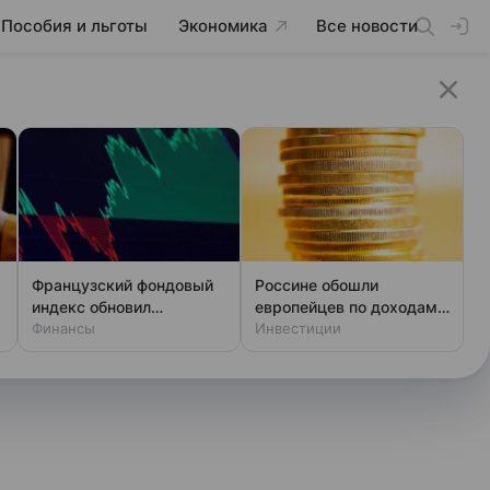
Пособия и льготы
Экономика
Все новости
Французский фондовый
Россине обошли
а
индекс обновил
европейцев по доходам:
исторический рекорд
Финансы
что скрывает статистика
Инвестиции