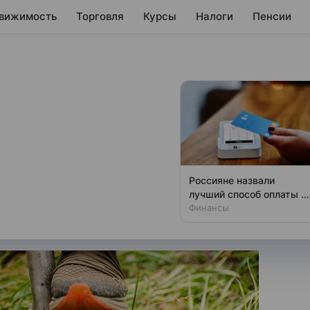
вижимость
Торговля
Курсы
Налоги
Пенсии
го участка в
25% за год
тки подорожали на четверть,
Россияне назвали
алмыкии, Тюменской области
лучший способ оплаты з
границей
Финансы