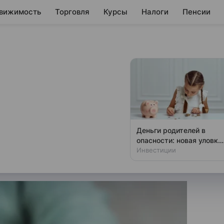
вижимость
Торговля
Курсы
Налоги
Пенсии
иян, получивших
 ко Дню Победы
алидов Великой Отечественной
Деньги родителей в
ту ко Дню Победы, сообщили
опасности: новая уловка
с детскими картами
Инвестиции
).