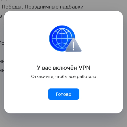
ю Победы. Праздничные надбавки
в России и Прибалтике», — отмечается
оссии, составляет 10 тысяч рублей.
инвалидам войны в беззаявительном
У вас включ
ён
V
P
N
ми:
Отключите, чтобы всё работало
Готово