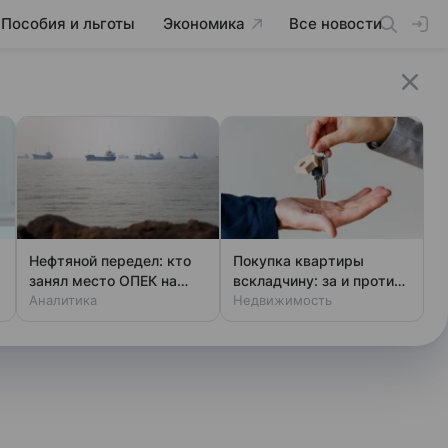
Пособия и льготы
Экономика
Все новости
Нефтяной передел: кто
Покупка квартиры
занял место ОПЕК на
вскладчину: за и против
мировой арене
Аналитика
по мнению россиян
Недвижимость