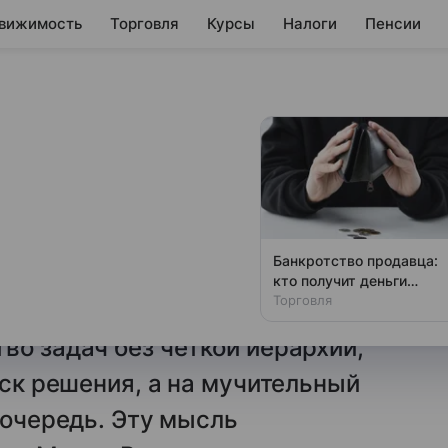
вижимость
Торговля
Курсы
Налоги
Пенсии
ресса на работе у
трессом еще до того, как
Банкротство продавца:
м. Причина кроется
кто получит деньги
первым
Торговля
риоритетах. Когда
во задач без четкой иерархии,
иск решения, а на мучительный
 очередь. Эту мысль