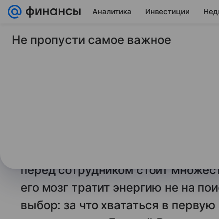
Аналитика
Инвестиции
Нед
Не пропусти самое важное
14 мая 2026
Финансы Mail
Названа причина ст
россиян
Россияне часто сталкиваются со с
приступят к рабочим обязанностя
в неопределенности и размытых п
перед сотрудником стоит множест
его мозг тратит энергию не на по
выбор: за что хвататься в первую