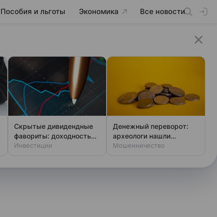
Пособия и льготы
Экономика
Все новости
Скрытые дивидендные
Денежный переворот:
фавориты: доходность
археологи нашли
выше ключевой ставки
Инвестиции
фальшивки XIV века
Мошенничество