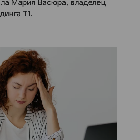
чила Мария Васюра, владелец
динга Т1.