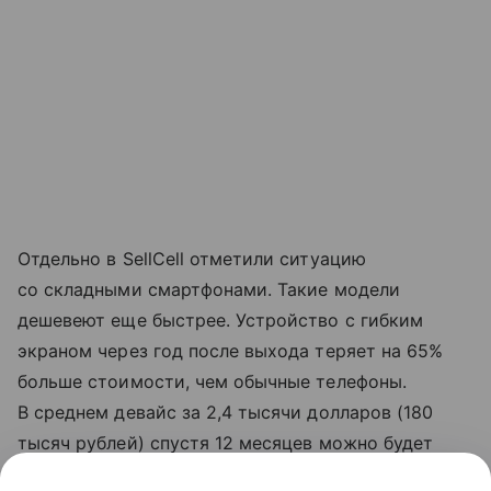
Отдельно в SellCell отметили ситуацию
со складными смартфонами. Такие модели
дешевеют еще быстрее. Устройство с гибким
экраном через год после выхода теряет на 65%
больше стоимости, чем обычные телефоны.
В среднем девайс за 2,4 тысячи долларов (180
тысяч рублей) спустя 12 месяцев можно будет
купить за 850 долларов (63 тысячи рублей).