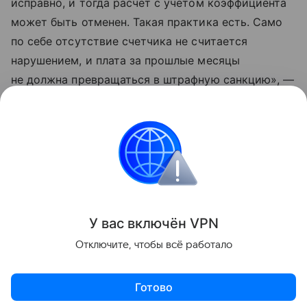
исправно, и тогда расчет с учетом коэффициента
может быть отменен. Такая практика есть. Само
по себе отсутствие счетчика не считается
нарушением, и плата за прошлые месяцы
не должна превращаться в штрафную санкцию», —
подытожил Моисеев.
Данная информация носит исключительно
информационный (ознакомительный) характер
и не является индивидуальной инвестиционной
рекомендацией.
У вас включ
ён
V
P
N
Поделиться
Отключите, чтобы всё работало
Готово