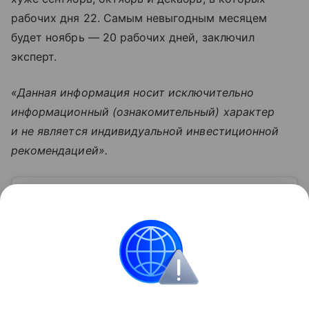
рабочих дня 22. Самым невыгодным месяцем
будет ноябрь — 20 рабочих дней, заключил
эксперт.
«Данная информация носит исключительно
информационный (ознакомительный) характер
и не является индивидуальной инвестиционной
рекомендацией».
Узнать больше по теме
Оклад: от чего зависит, чем
отличается от ставки
От размера оклада могут зависеть все другие
надбавки и выплаты. Какие именно, мы перечислим
в нашем материале.
Читать дальше