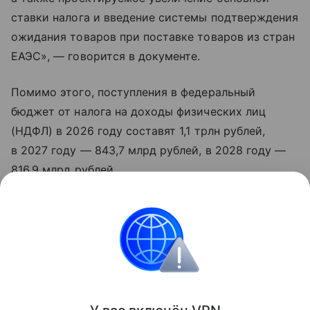
ставки налога и введение системы подтверждения
ожидания товаров при поставке товаров из стран
ЕАЭС», — говорится в документе.
Помимо этого, поступления в федеральный
бюджет от налога на доходы физических лиц
(НДФЛ) в 2026 году составят 1,1 трлн рублей,
в 2027 году — 843,7 млрд рублей, в 2028 году —
816,9 млрд рублей.
Узнать больше по теме
База данных: виды и принцип работы
В статье мы расскажем о базах данных (БД) и
программах, которые ими управляют.
Читать дальше