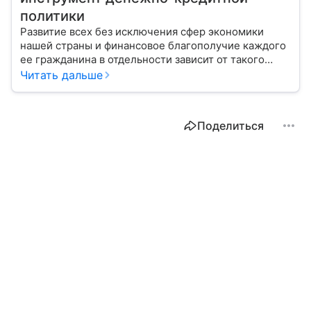
политики
Развитие всех без исключения сфер экономики
нашей страны и финансовое благополучие каждого
ее гражданина в отдельности зависит от такого
показателя, как ключевая ставка. От чего зависит
Читать дальше
ее размер, расскажем в материале с помощью
эксперта.
Поделиться