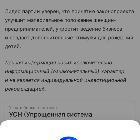
Лидер партии уверен, что принятие законопроекта
улучшит материальное положение женщин-
предпринимателей, упростит ведение бизнеса
и создаст дополнительные стимулы для рождения
детей.
Данная информация носит исключительно
информационный (ознакомительный) характер
и не является индивидуальной инвестиционной
рекомендацией.
Узнать больше по теме
УСН (Упрощенная система
налогообложения) в 2026 году:
оптимизация налогов для малого
бизнеса