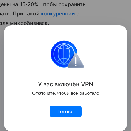
ены на 15-20%, чтобы сохранить
лать. При такой
конкуренции
с
для микробизнеса.
У вас включ
ён
V
P
N
Отключите, чтобы всё работало
Готово