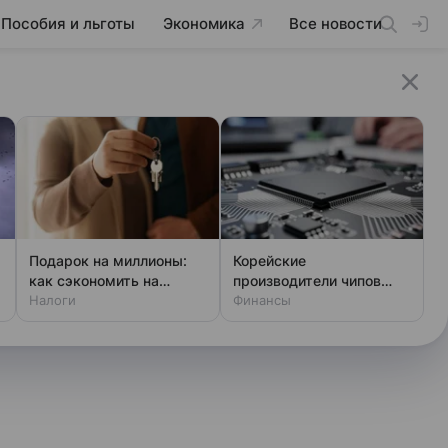
Пособия и льготы
Экономика
Все новости
Подарок на миллионы:
Корейские
как сэкономить на
производители чипов
налоге
Налоги
тайно тестируют
Финансы
китайские станки