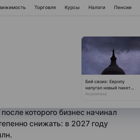
вижимость
Торговля
Курсы
Налоги
Пенсии
 сохранили
рог выручки для
ят до 2030 года
Бей своих: Европу
напугал новый пакет
морозят до 2030 года.
«адских санкций» США
Аналитика
лимит дохода в 20 млн руб.,
 после которого бизнес начинал
тепенно снижать: в 2027 году
млн.