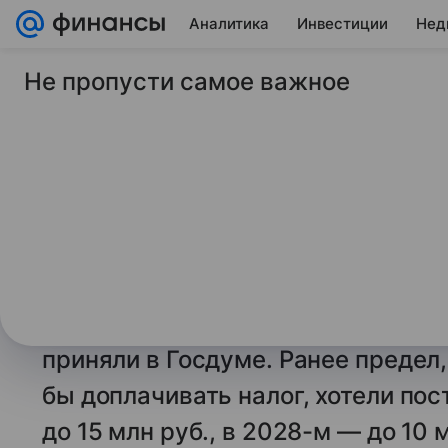
Аналитика
Инвестиции
Нед
Не пропусти самое важное
25 июня 2026
Коммерсантъ-FM
Налоговому лимиту
потолок. Почему по
уплаты НДС замороз
Порог выручки для уплаты НДС за
Законопроект, который оставляет 
приняли в Госдуме. Ранее предел,
бы доплачивать налог, хотели пос
до 15 млн руб., в 2028-м — до 10 