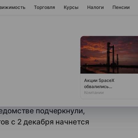
вижимость
Торговля
Курсы
Налоги
Пенсии
о возможности
ать деньги со
Акции SpaceX
обвалились
сообщила о приближении
одновременно с аварией
Компании
логов физическими лицами
на Луне
ведомстве подчеркнули,
ов с 2 декабря начнется