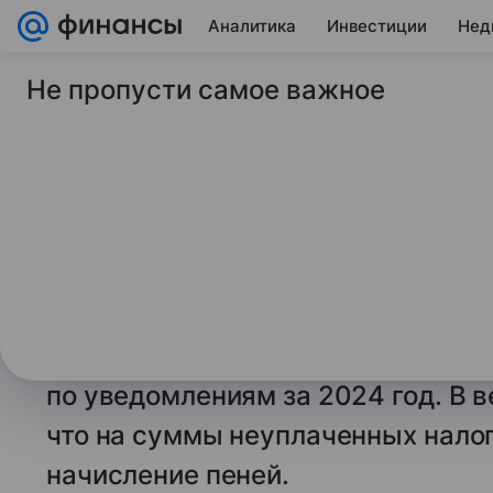
Аналитика
Инвестиции
Нед
Не пропусти самое важное
30 ноября 2025
Финансы Mail
ФНС предупредила 
принудительно спис
счетов россиян
Федеральная налоговая служба 
установленного срока уплаты на
по уведомлениям за 2024 год. В 
что на суммы неуплаченных налог
начисление пеней.