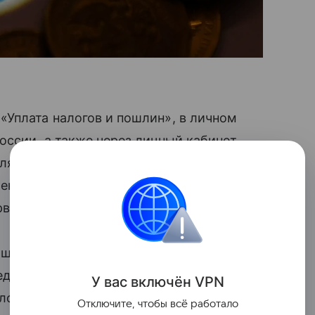
«Уплата налогов и пошлин», в личном
оссии, а также через личный кабинет
 Для совершения платежей гражданам
ений из налогового уведомления,
рвис банка-партнера ФНС.
штрихкоду без комиссии через банк,
деральной почтовой связи и МФЦ, где
У вас включ
ён
V
P
N
логов.
Отключите, чтобы всё работало