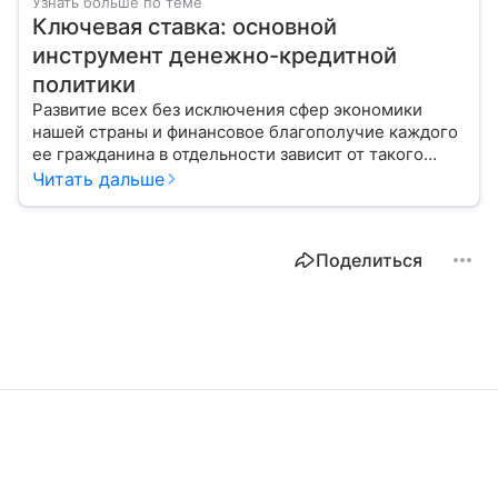
Узнать больше по теме
Ключевая ставка: основной
инструмент денежно-кредитной
политики
Развитие всех без исключения сфер экономики
нашей страны и финансовое благополучие каждого
ее гражданина в отдельности зависит от такого
показателя, как ключевая ставка. От чего зависит
Читать дальше
ее размер, расскажем в материале с помощью
эксперта.
Поделиться