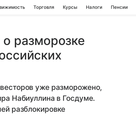
вижимость
Торговля
Курсы
Налоги
Пенсии
 о разморозке
оссийских
нвесторов уже разморожено,
ира Набиуллина в Госдуме.
шей разблокировке