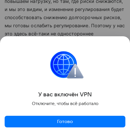
повышаем нагрузку, но там, где риски снижаются,
и мы это видим, и изменение регулирования будет
способствовать снижению долгосрочных рисков,
мы готовы ослабить регулирование. Поэтому у нас
это здесь всё-таки не одностороннее
движение», — сказала она.
«Данная информация носит исключительно
информационный (ознакомительный) характер
и не является индивидуальной инвестиционной
рекомендацией».
У вас включ
ён
V
P
N
Поделиться
Отключите, чтобы всё работало
Готово