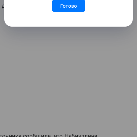
для «теорий заговора», и пожелали ей
Готово
источника сообщила, что Набиуллина