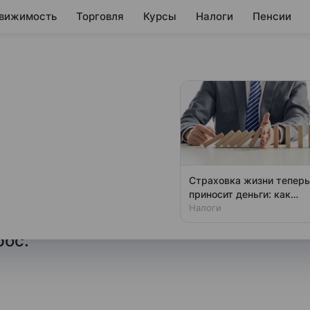
вижимость
Торговля
Курсы
Налоги
Пенсии
а на вопрос о
иуллина простудилась и
Страховка жизни теперь
на пресс-конференции по итогам
приносит деньги: как
получить вычет
Налоги
улятора по ключевой ставке,
рос.