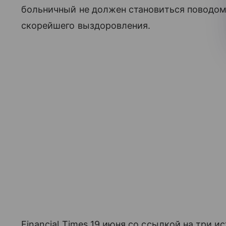
больничный не должен становиться поводом 
скорейшего выздоровления.
Financial Times 19 июня со ссылкой на три 