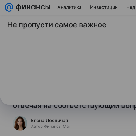
Аналитика
Инвестиции
Нед
Не пропусти самое важное
19 июня 2026
Финансы Mail
Набиуллина ответил
своем здоровье
Глава Банка России Эльвира Наб
потеряла голос, рассказала она 
заседания совета директоров рег
отвечая на соответствующий воп
Елена Лесничая
Автор Финансы Mail