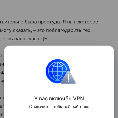
твительно была простуда. Я на некоторое
могу сказать, – это поблагодарить тех,
 – сказала глава ЦБ.
а спикеров Петербургского
начально ожидалось, что 4 июня она
международного экономического форума
йчивому росту и о кибермошенничестве.
дседатель находится на больничном.
У вас включ
ён
V
P
N
а также пропустит конференцию
Отключите, чтобы всё работало
ого рынка. В Кремле заявляли, что ее