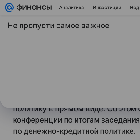
Аналитика
Инвестиции
Нед
Не пропусти самое важное
19 июня 2026
ТАСС
Набиуллина отметил
наличные деньги
МОСКВА, 19 июня. /ТАСС/. Глава 
Набиуллина отметила увеличение 
но этот спрос не влияет на инфл
политику в прямом виде. Об этом 
конференции по итогам заседания
по денежно-кредитной политике.