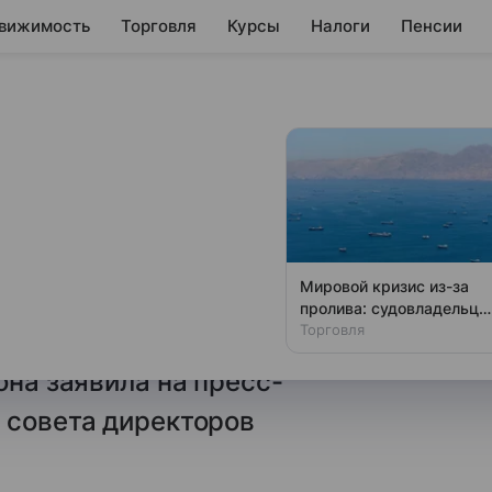
вижимость
Торговля
Курсы
Налоги
Пенсии
а рост спроса на
Банка России Эльвира
Мировой кризис из-за
спроса на наличные деньги,
пролива: судовладельцы
бьют тревогу
Торговля
яцию и на денежно-кредитную
она заявила на пресс-
 совета директоров