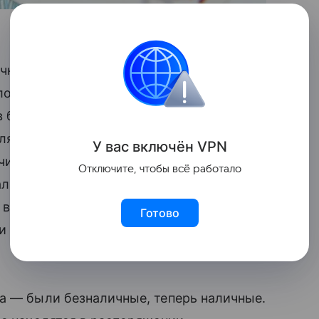
чные, он вырос. Причины этого —
ложно — и налоговая адаптация,
 безналичной форме, и так далее.
оля наличных в денежной массе
У вас включ
ён
V
P
N
чительно. С точки зрения влияния
Отключите, чтобы всё работало
наличные
деньги
не влияет на
инфляцию
 в прямом виде. Потому что общий
Готово
и снятии со счета наличных денег», —
а — были безналичные, теперь наличные.