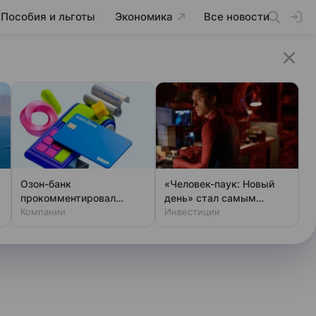
Пособия и льготы
Экономика
Все новости
Озон-банк
«Человек-паук: Новый
прокомментировал
день» стал самым
попадание под санкции
Компании
кассовым фильмом года
Инвестиции
Британии