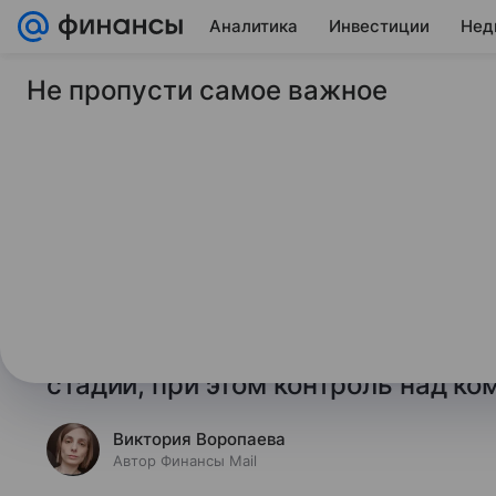
Аналитика
Инвестиции
Нед
Не пропусти самое важное
2 июля 2026
Финансы Mail
Набиуллина проком
планы по приватиз
Глава Банка России Эльвира Наб
что обсуждение возможной прив
системы платежных карт (НСПК) 
стадии, при этом контроль над ко
Виктория Воропаева
Автор Финансы Mail