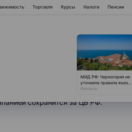
вижимость
Торговля
Курсы
Налоги
Пенсии
ментировала
ации НСПК
иуллина сообщила,
МИД РФ: Черногория не
атизации Национальной
уточнила правила въезд
для россиян с 1 ноября
Финансы
находится на начальной
мпанией сохранится за ЦБ РФ.