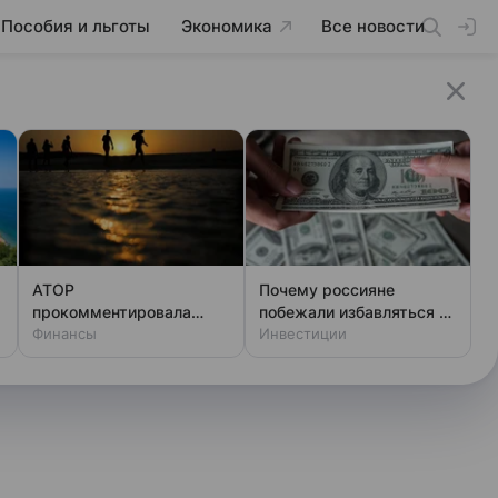
Пособия и льготы
Экономика
Все новости
АТОР
Почему россияне
а
прокомментировала
побежали избавляться от
данные о жалобах
Финансы
долларов и евро
Инвестиции
туристов из РФ на отели
в Египте