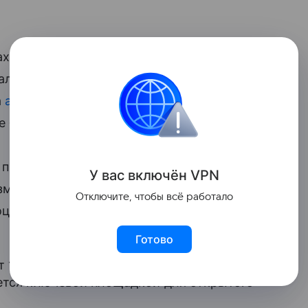
ах Финансового конгресса ЦБ РФ,
чались». Она уточнила, что действующее
а
акций
на рынке при условии сохранения
е более 5% в одни руки».
т провести рыночную оценку НСПК, чтобы
У вас включ
ён
V
P
N
зможную стоимость пакета акций
Отключите, чтобы всё работало
роцессе обсуждения», — добавила она.
Готово
ит
1—3 июля
2026 года в Санкт-
ается ключевой площадкой для открытого