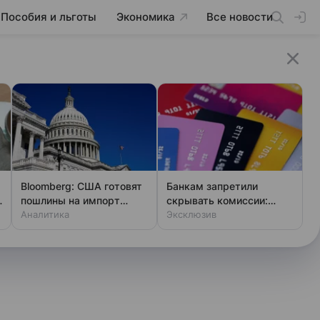
Пособия и льготы
Экономика
Все новости
Bloomberg: США готовят
Банкам запретили
пошлины на импорт
скрывать комиссии:
поликремния
Аналитика
закон вступает в силу
Эксклюзив