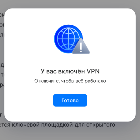
сместились чуть вверх. Но на это влияет
 определенность и неопределенность
листам в кулуарах Финансового
ала: если прогноз по средней
У вас включ
ён
V
P
N
то скорее вверх, чем вниз. Сейчас,
Отключите, чтобы всё работало
траектория ключевой ставки на текущий
Готово
ит
1—3 июля
2026 года в Санкт-
ается ключевой площадкой для открытого