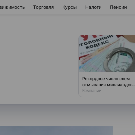
вижимость
Торговля
Курсы
Налоги
Пенсии
ысил ожидания по
й ставки
уллина сообщила, что
Рекордное число схем
нозы по ключевой ставке в
отмывания миллиардов
раскрыли в России
Компании