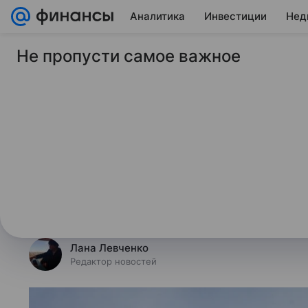
Аналитика
Инвестиции
Нед
Не пропусти самое важное
2 июля 2026
Финансы Mail
Набиуллина: ЦБ пов
траектории ключево
Глава Центробанка Эльвира Наби
регулятор пересмотрел свои прог
сторону повышения.
Лана Левченко
Редактор новостей