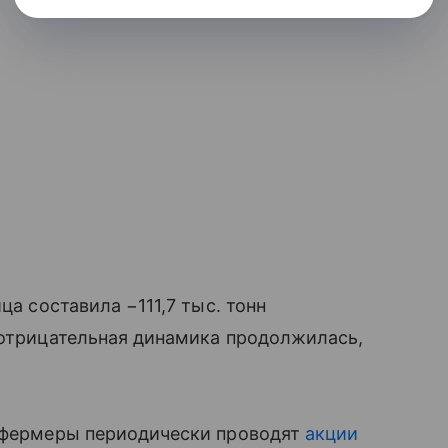
ца составила −111,7 тыс. тонн
 отрицательная динамика продолжилась,
и фермеры периодически проводят
акции