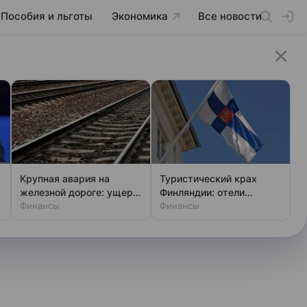
Пособия и льготы
Экономика
Все новости
Крупная авария на
Туристический крах
железной дороге: ущерб
Финляндии: отели
и последствия
Финансы
пустуют без россиян
Финансы