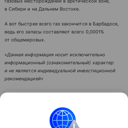
газовых месторождений в арктической зоне,
в Сибири и на Дальнем Востоке.
А вот быстрее всего газ закончится в Барбадосе,
ведь его запасы составляют всего 0,0001%
от общемировых.
«Данная информация носит исключительно
информационный (ознакомительный) характер
и не является индивидуальной инвестиционной
рекомендацией»
Узнать больше по теме
Экспорт: от нефти и газа до цифровых
решений
В глобальном мире перемещение товаров и услуг
из одной страны в другую для продажи — это
прежде всего обмен ресурсами, технологиями и