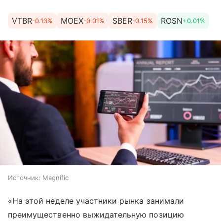
VTBR
MOEX
SBER
ROSN
-0.13%
-0.01%
-0.15%
+0.01%
Источник:
Magnific
«На этой неделе участники рынка занимали
преимущественно выжидательную позицию