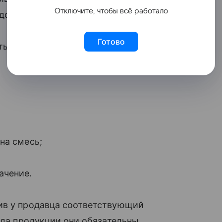
Отключите, чтобы всё работало
 должны быть:
Готово
ты;
на смесь;
ачение.
ив у продавца соответствующий
ида продукции они обязательны.