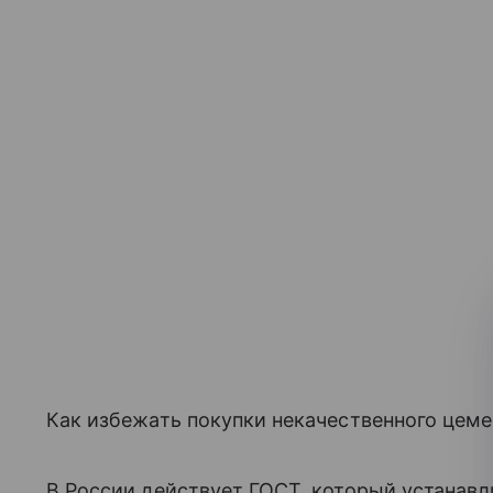
Как избежать покупки некачественного цеме
В России действует ГОСТ, который устанавл