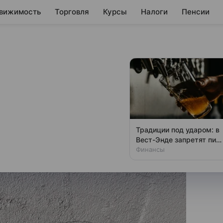
вижимость
Торговля
Курсы
Налоги
Пенсии
имание при
я строительства?
даже некачественных
Традиции под ударом: в
Вест-Энде запретят пит
у стойки
Финансы