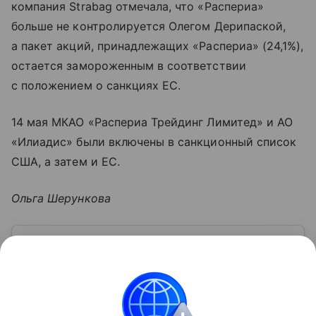
компания Strabag отмечала, что «Распериа»
больше не контролируется Олегом Дерипаской,
а пакет акций, принадлежащих «Распериа» (24,1%),
остается замороженным в соответствии
с положением о санкциях ЕС.
14 мая МКАО «Распериа Трейдинг Лимитед» и АО
«Илиадис» были включены в санкционный список
США, а затем и ЕС.
Ольга Шерункова
Узнать больше по теме
Акции: их виды и способы
инвестирования
В статье подробно расскажем о том, что такое
акции и как на них можно заработать.