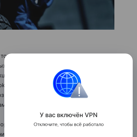
 товарной категории: на маркетплейсе
х шин. На первом этапе пользователям
дукцию ведущих международных
Gislaved, Cordiant, Bridgestone, Pirelli,
позиций в текущем ассортименте
ам.
У вас включ
ён
V
P
N
сортимент планируется увеличить
Отключите, чтобы всё работало
нием позиции выбора по брендам, типам,