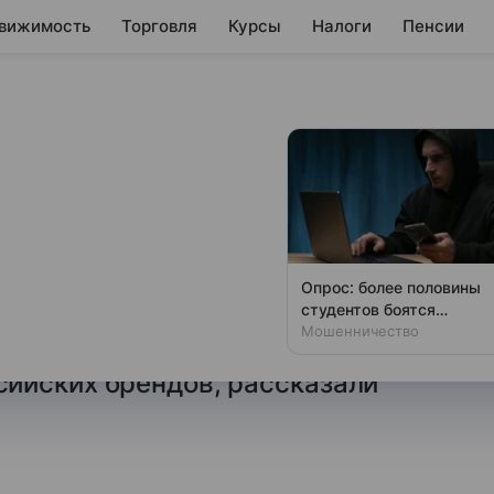
вижимость
Торговля
Курсы
Налоги
Пенсии
 в продажу
ны
техники «М. Видео» запустил
Опрос: более половины
на первом этапе клиентам
студентов боятся
киберпреступников
Мошенничество
зиций, среди которых
ийских брендов, рассказали