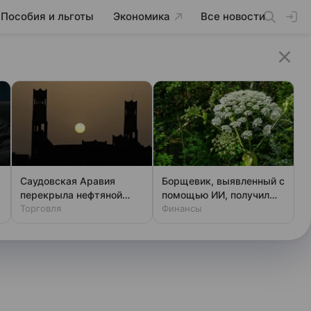
Пособия и льготы
Экономика
Все новости
Саудовская Аравия
Борщевик, выявленный с
перекрыла нефтяной
помощью ИИ, получил
кран для США: что
Торговля
первый штраф
Финансы
случилось