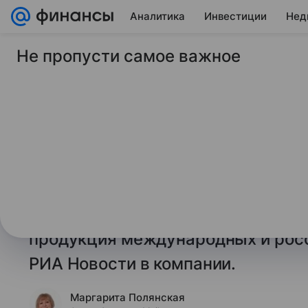
Аналитика
Инвестиции
Нед
Не пропусти самое важное
8 апреля 2026
Финансы Mail
«М.Видео» запустил
автомобильные ши
Ритейлер электроники и бытовой 
в продажу автомобильные шины, 
будет доступно более 7 тысяч по
продукция международных и росс
РИА Новости в компании.
Маргарита Полянская