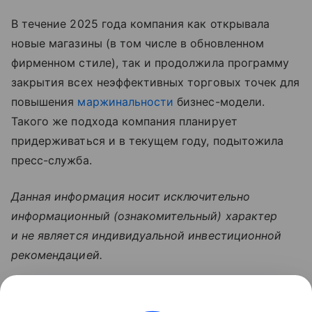
В течение 2025 года компания как открывала
новые магазины (в том числе в обновленном
фирменном стиле), так и продолжила программу
закрытия всех неэффективных торговых точек для
повышения
маржинальности
бизнес-модели.
Такого же подхода компания планирует
придерживаться и в текущем году, подытожила
пресс-служба.
Данная информация носит исключительно
информационный (ознакомительный) характер
и не является индивидуальной инвестиционной
рекомендацией.
Узнать больше по теме