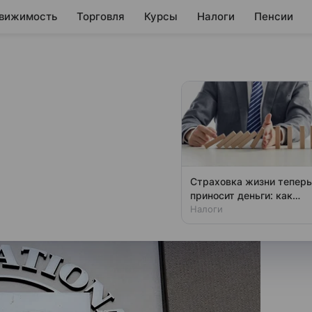
вижимость
Торговля
Курсы
Налоги
Пенсии
ление Гане $360
следовало после визита в Гану
Страховка жизни теперь
фонда.
приносит деньги: как
получить вычет
Налоги