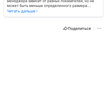
менеджера зависит от разных показателей, но не
может быть меньше определенного размера.
Рассказываем, как рассчитывается МРОТ и чему он
Читать дальше
равен в 2026 году.
Поделиться