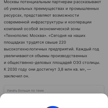
Москвы потенциальным партнерам рассказывают
об уникальных преимуществах и промышленных
ресурсах, представляют возможности
современной инфраструктуры и кооперации
компаний особой экономической зоны
«Технополис Москва». «Сегодня на наших
площадках трудятся свыше 220
высокотехнологичных предприятий. Каждый год
увеличиваются объемы производственных
и общественно-деловых площадей ОЭЗ столицы.
К 2030 году они достигнут 3,8 млн кв. м», —
заключил он.
Узнать больше по теме
Спрос: как определить и от чего
зависит
Перед выпуском новой продукции важно