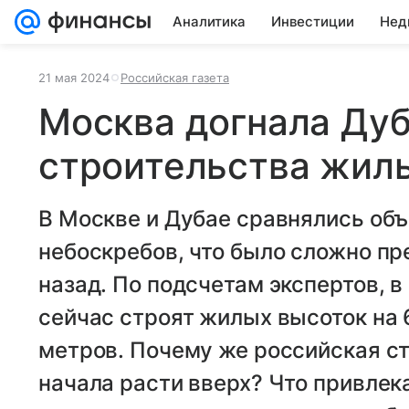
Аналитика
Инвестиции
Нед
21 мая 2024
Российская газета
Москва догнала Ду
строительства жил
В Москве и Дубае сравнялись об
небоскребов, что было сложно пр
назад. По подсчетам экспертов, в
сейчас строят жилых высоток на
метров. Почему же российская ст
начала расти вверх? Что привлека