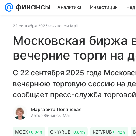
Аналитика
Инвестиции
Нед
22 сентября 2025
Финансы Mail
Московская биржа 
вечерние торги на 
С 22 сентября 2025 года Москов
вечернюю торговую сессию на де
сообщает пресс-служба торговой
Маргарита Полянская
Автор Финансы Mail
MOEX
CNY/RUB
KZT/RUB
B
+0.04%
+0.84%
+1.42%