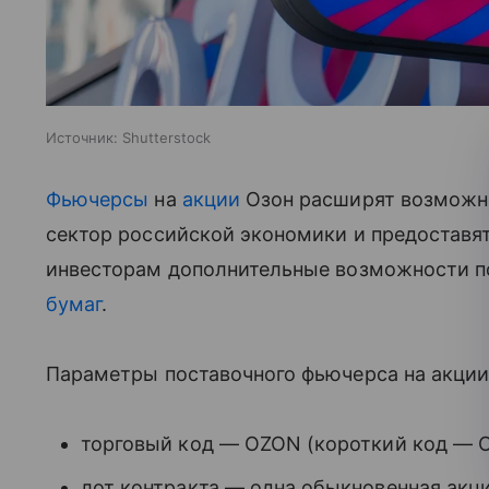
Источник:
Shutterstock
Фьючерсы
на
акции
Озон расширят возможно
сектор российской экономики и предоставя
инвесторам дополнительные возможности 
бумаг
.
Параметры поставочного фьючерса на акци
торговый код — OZON (короткий код — O
лот контракта — одна обыкновенная акци