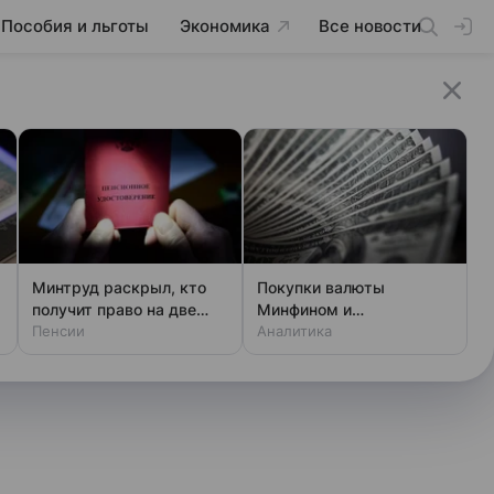
Пособия и льготы
Экономика
Все новости
Минтруд раскрыл, кто
Покупки валюты
получит право на две
Минфином и
пенсии
Пенсии
спекулянтами разогнали
Аналитика
курс до 83 руб./$