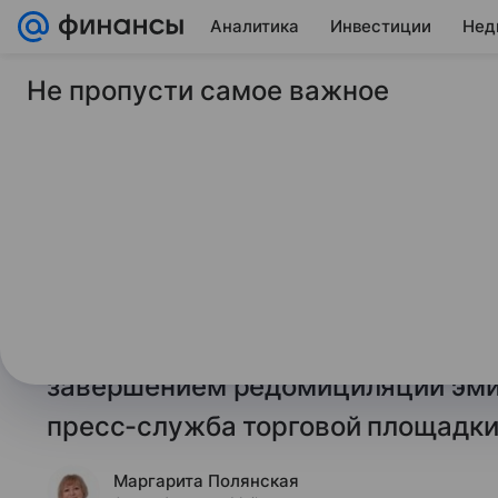
Аналитика
Инвестиции
Нед
Не пропусти самое важное
4 февраля 2026
Финансы Mail
Мосбиржа возобнов
фьючерсами на акц
10 февраля 2026 года на срочно
возобновляются торги поставоч
обыкновенные акции МКПАО «Озон
завершением редомициляции эмит
пресс-служба торговой площадки
Маргарита Полянская