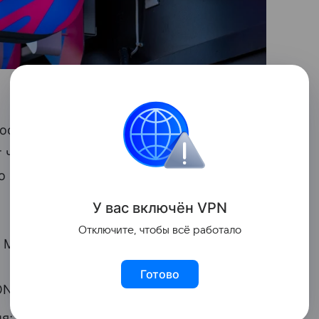
сти инвестирования в потребительский
т частным и институциональным
по
хеджированию
портфелей
ценных
У вас включ
ён
V
P
N
Отключите, чтобы всё работало
и МКПАО «Озон»:
Готово
N);
я;