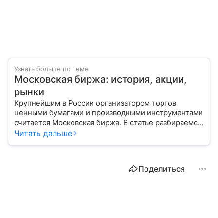
Узнать больше по теме
Московская биржа: история, акции,
рынки
Крупнейшим в России организатором торгов
ценными бумагами и производными инструментами
считается Московская биржа. В статье разбираемся,
как новичкам начать инвестировать на площадке
Читать дальше
и какие рынки доступны на этой платформе.
Поделиться