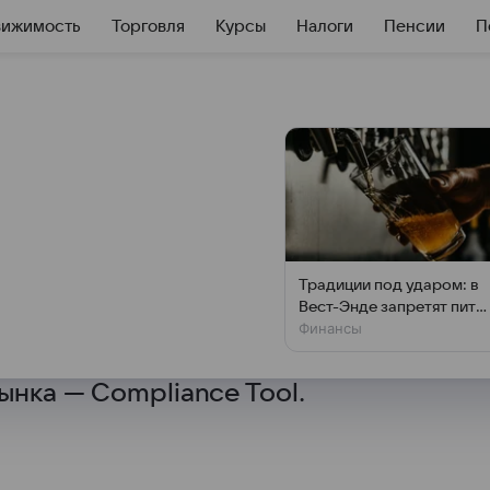
вижимость
Торговля
Курсы
Налоги
Пенсии
П
редставила сервис
 эмитентов и
ка
Традиции под ударом: в
Вест-Энде запретят пить
 представила платформу
Финансы
у стойки
елений публичных компаний
нка — Compliance Tool.