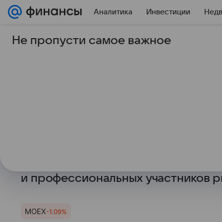
Аналитика
Инвестиции
Нед
Не пропусти самое важное
7 июня 2024
Финансы Mail
Московская биржа п
Compliance Tool для
профучастников рын
В рамках ПМЭФ Московская биржа
и сервисы для комплаенс-подразд
и профессиональных участников ры
MOEX
-1.09%