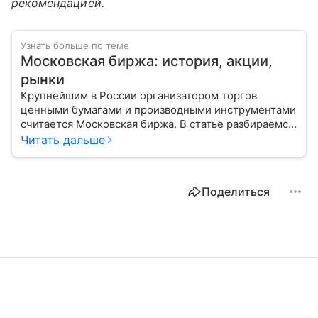
рекомендацией.
Узнать больше по теме
Московская биржа: история, акции,
рынки
Крупнейшим в России организатором торгов
ценными бумагами и производными инструментами
считается Московская биржа. В статье разбираемся,
как новичкам начать инвестировать на площадке
Читать дальше
и какие рынки доступны на этой платформе.
Поделиться