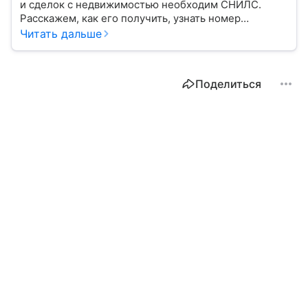
и сделок с недвижимостью необходим СНИЛС.
Расскажем, как его получить, узнать номер
и что делать в случае утери этого документа.
Читать дальше
Поделиться