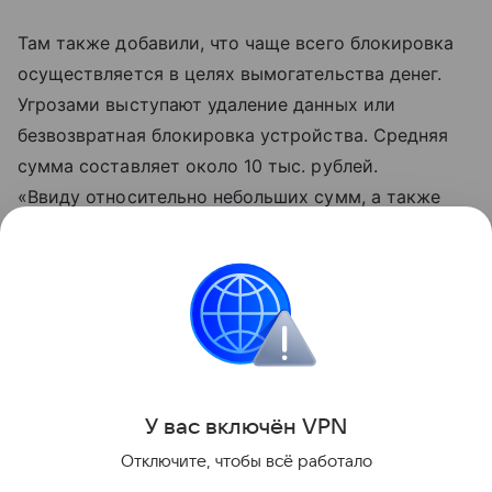
Там также добавили, что чаще всего блокировка
осуществляется в целях вымогательства денег.
Угрозами выступают удаление данных или
безвозвратная блокировка устройства. Средняя
сумма составляет около 10 тыс. рублей.
«Ввиду относительно небольших сумм, а также
наличия возможности восстановления доступа
к заблокированному устройству при наличии
документов, подтверждающих право
собственности, данные преступления имеют
высокую латентность», — подытожили в МВД.
Поделиться
У вас включ
ён
V
P
N
Отключите, чтобы всё работало