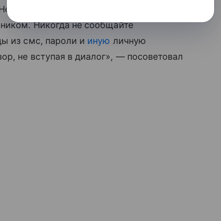
Не доверяйте незапрошенным звонкам,
вником. Никогда не сообщайте
ы из смс, пароли и
иную
личную
р, не вступая в диалог», — посоветовал