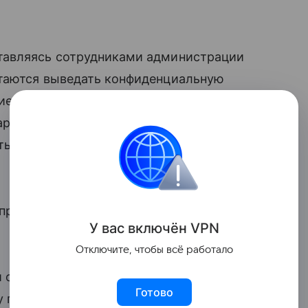
тавляясь сотрудниками администрации
ытаются выведать конфиденциальную
щие? О положенных вам повышенных
арностей или наград от органов власти,
ь” данные через портал Госуслуг», —
 продиктовать номер
СНИЛС
, паспортные
У вас включ
ён
V
P
N
Отключите, чтобы всё работало
 округа и других государственных
Готово
у персональные данные, коды