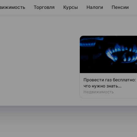
вижимость
Торговля
Курсы
Налоги
Пенсии
и сообщают о
 украсть данные
ошенники все чаще охотятся
Провести газ бесплатно:
этом RT рассказал Петр
что нужно знать
владельцам дач
Недвижимость
 университета