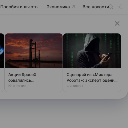
Пособия и льготы
Экономика
Все новости
Акции SpaceX
Сценарий из «Мистера
обвалились
Робота»: эксперт оценил
одновременно с аварией
Компании
шансы хакеров
Финансы
на Луне