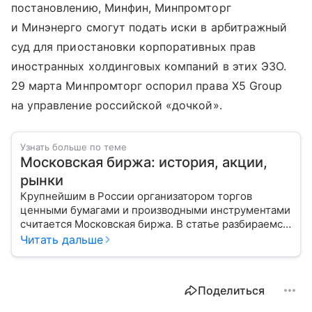
постановлению, Минфин, Минпромторг
и Минэнерго смогут подать иски в арбитражный
суд для приостановки корпоративных прав
иностранных холдинговых компаний в этих ЭЗО.
29 марта Минпромторг оспорил права X5 Group
на управление российской «дочкой».
Узнать больше по теме
Московская биржа: история, акции,
рынки
Крупнейшим в России организатором торгов
ценными бумагами и производными инструментами
считается Московская биржа. В статье разбираемся,
как новичкам начать инвестировать на площадке
Читать дальше
и какие рынки доступны на этой платформе.
Поделиться