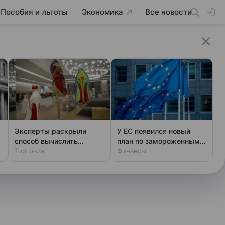
Пособия и льготы
Экономика
Все новости
Эксперты раскрыли
У ЕС появился новый
способ вычислить
план по замороженным
фальшивый люкс за
Торговля
активам России
Финансы
минуту