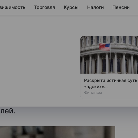
вижимость
Торговля
Курсы
Налоги
Пенсии
«ЭкоНива»
ль российской
Раскрыта истинная суть
«адских»
ого молочного холдинга ГК
антироссийских санкций
Финансы
компании Ekosem-Agrar AG под
США
лей.