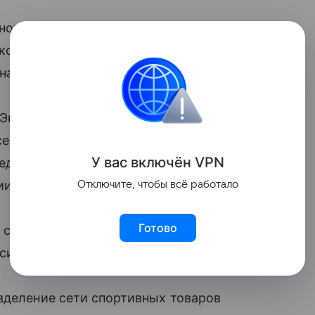
ного холдинга ГК «ЭкоНива» перешли
контроль российских представителей.
а пресс-релиз холдинга.
ЭкоНива” объявляет о переходе
всех своих активов, расположенных
У вас включ
ён
V
P
N
едерации, под контроль компании,
и», — говорится в сообщении.
Отключите, чтобы всё работало
Готово
 структура группы, немецкая компания
оссийской компании
ООО
«ЭкоНива».
зделение сети спортивных товаров