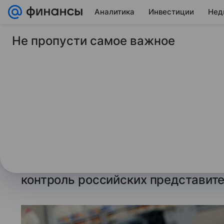
Аналитика
Инвестиции
Нед
Не пропусти самое важное
23 декабря 2024
Газета.Ру
Молочный холдинг 
перешел под контро
компании
Все активы крупнейшего российск
«ЭкоНива» перешли от немецкой 
контроль российских представите