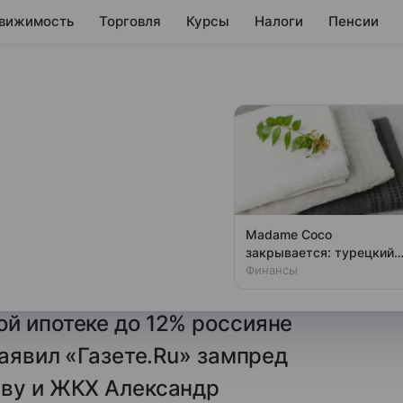
вижимость
Торговля
Курсы
Налоги
Пенсии
 на ребенка»: в
ейной ипотеки под
Madame Coco
закрывается: турецкий
ей не заводят даже первого
гигант бежит из России
Финансы
что им просто негде жить.
й ипотеке до 12% россияне
заявил «Газете.Ru» зампред
тву и ЖКХ Александр