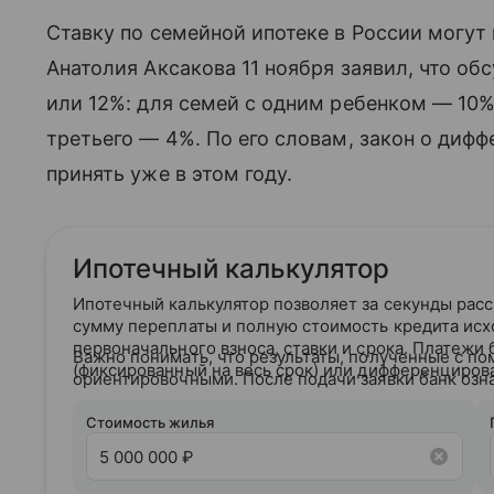
Ставку по семейной ипотеке в России могут
Анатолия Аксакова 11 ноября заявил, что об
или 12%: для семей с одним ребенком — 10%
третьего — 4%. По его словам, закон о диф
принять уже в этом году.
Ипотечный калькулятор
Ипотечный калькулятор позволяет за секунды рас
сумму переплаты и полную стоимость кредита исх
первоначального взноса, ставки и срока. Платежи
Важно понимать, что результаты, полученные с по
(фиксированный на весь срок) или дифференциров
ориентировочными. После подачи заявки банк озн
кредитным рейтингом и на основании вашего кре
условия сотрудничества.
Стоимость жилья