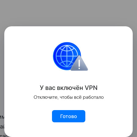
У вас включ
ён
V
P
N
Отключите, чтобы всё работало
Готово
аммах льготных семейных ипотек
жайшем будущем. Какими именно они
тарий. По его мнению,