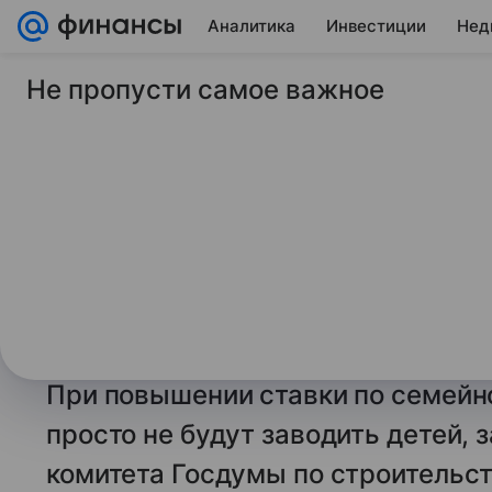
Аналитика
Инвестиции
Нед
Не пропусти самое важное
11 ноября 2025
Газета.Ру
«Могли бы потратить
Госдуме против сем
12%
Сейчас большинство молодых сем
ребенка именно по причине того, 
При повышении ставки по семейно
просто не будут заводить детей, 
комитета Госдумы по строительс