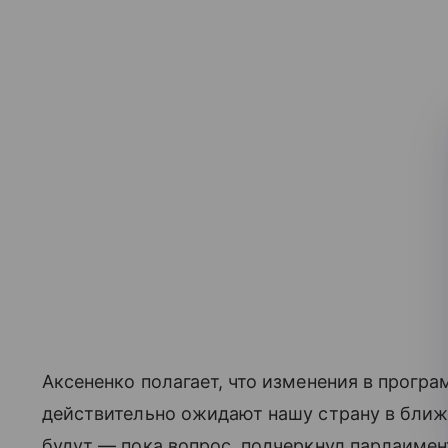
Аксененко полагает, что изменения в прогр
действительно ожидают нашу страну в бли
будут — пока вопрос, подчеркнул парлаимен