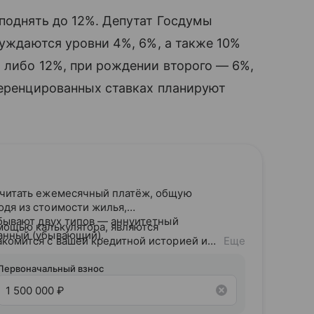
 поднять до 12%. Депутат Госдумы
суждаются уровни 4%, 6%, а также 10%
 либо 12%, при рождении второго — 6%,
ференцированных ставках планируют
считать ежемесячный платёж, общую
одя из стоимости жилья,
 бывают двух типов — аннуитетный
мощью калькулятора, являются
анный (убывающий).
акомится с вашей кредитной историей и
Еще
дитного потенциала предложит точные
Первоначальный взнос