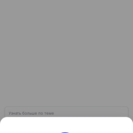
Узнать больше по теме
Товарооборот: для чего он нужен и как
его рассчитать