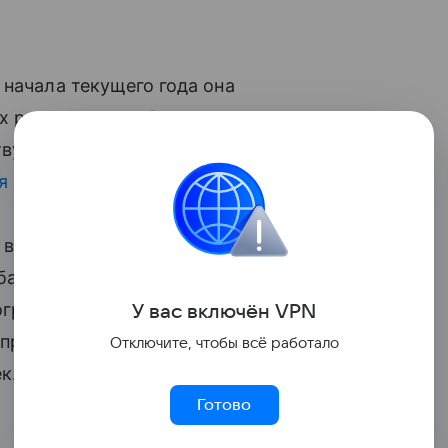
 начала текущего года она
х российских субъектах, где показатели
твует ипотека для жителей Дальнего
я ипотека
.
 власти разработали такие меры, как
банки взимали при оформлении льготной
грамм, а также подготовка с ЦБ
У вас включ
ён
V
P
N
процентной ставки по кредитам
Отключите, чтобы всё работало
к.
Готово