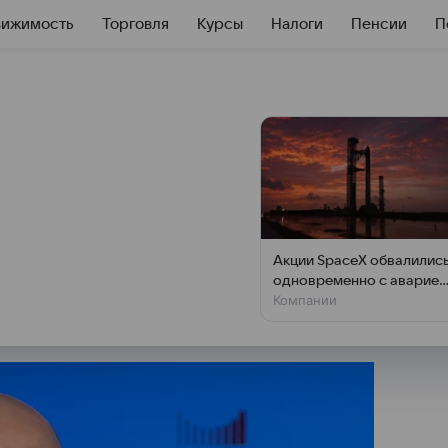
вижимость
Торговля
Курсы
Налоги
Пенсии
П
нижение спроса на
и
ин провел стратегическую
Акции SpaceX обвалилис
 жилья для граждан, следует
одновременно с аварией
Компании
на Луне
правительства РФ.