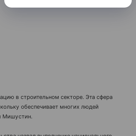
ацию в строительном секторе. Эта сфера
скольку обеспечивает многих людей
л Мишустин.
ельства назвал выполнение национального