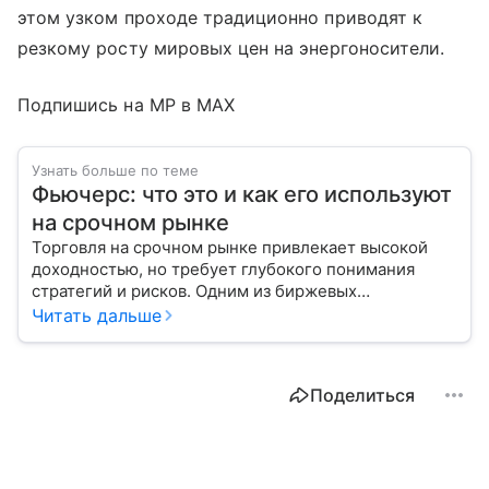
этом узком проходе традиционно приводят к
резкому росту мировых цен на энергоносители.
Подпишись на MP в MAX
Узнать больше по теме
Фьючерс: что это и как его используют
на срочном рынке
Торговля на срочном рынке привлекает высокой
доходностью, но требует глубокого понимания
стратегий и рисков. Одним из биржевых
инструментов для краткосрочных инвестиций
Читать дальше
выступает фьючерс. Расскажем, в чем его
особенности.
Поделиться