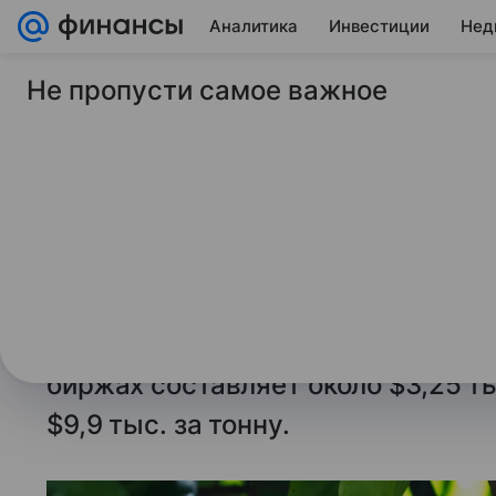
Аналитика
Инвестиции
Нед
Не пропусти самое важное
5 апреля 2026
Коммерсантъ
Мировые цены на к
упали
Расценки на какао-бобы, которы
для шоколада, в последние недел
значений. Сейчас стоимость тонн
биржах составляет около $3,25 ты
$9,9 тыс. за тонну.