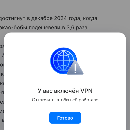
остигнут в декабре 2024 года, когда
какао-бобы подешевели в 3,6 раза.
олькими факторами. Во-первых, это
 Африке, которая является одним
овой рынок. Кроме того, хороший
 которые прогнозировали дефицит какао
ко пересматривать их, что также ведет
У вас включ
ён
V
P
N
нтракты, резко идут вниз. Кроме того,
Отключите, чтобы всё работало
тели стали приспосабливаться
е какао в ряде своих продуктов,
Готово
 какао в мире.