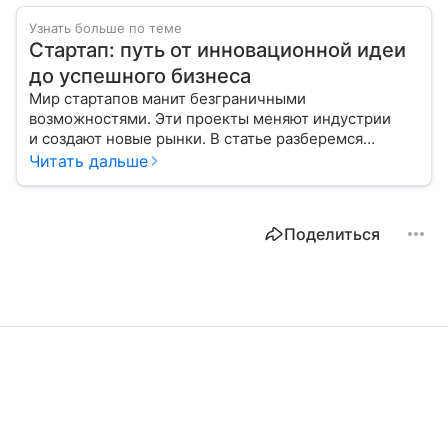
Узнать больше по теме
Стартап: путь от инновационной идеи
до успешного бизнеса
Мир стартапов манит безграничными
возможностями. Эти проекты меняют индустрии
и создают новые рынки. В статье разберемся
в ключевых этапах, которые помогут превратить
Читать дальше
смелую идею в процветающий бизнес.
Поделиться