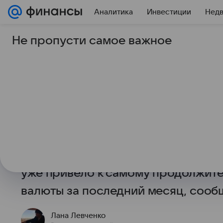
Аналитика
Инвестиции
Нед
Не пропусти самое важное
7 июля 2026
Финансы Mail
Мировые трейдеры 
рекордный оптимизм
Мировые трейдеры не были так уве
Оптимизм подогревают ожидания,
система США сохранит высокие пр
уже привело к самому продолжит
валюты за последний месяц, сооб
Лана Левченко