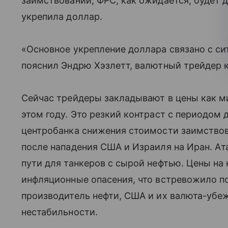
заимствований, ФРС, как ожидается, будет д
укрепила доллар.
«Основное укрепление доллара связано с с
пояснил Эндрю Хэзлетт, валютный трейдер 
Сейчас трейдеры закладывают в цены как м
этом году. Это резкий контраст с периодом 
центробанка снижения стоимости заимствов
после нападения США и Израиля на Иран. Ат
пути для танкеров с сырой нефтью. Цены на 
инфляционные опасения, что встревожило п
производитель нефти, США и их валюта-убе
нестабильности.