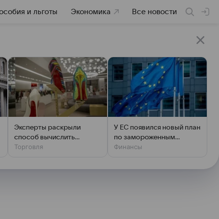
особия и льготы
Экономика
Все новости
Эксперты раскрыли
У ЕС появился новый план
х
способ вычислить
по замороженным
Торговля
Финансы
фальшивый люкс за
активам России
минуту