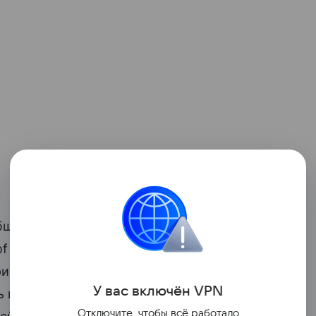
щий тренд на Уолл-стрит. Крупные
f America Corp. и Goldman Sachs Group
ериканской
валюты
. Пока центральные
У вас включ
ён
V
P
N
ь в вопросах повышения стоимости
Отключите, чтобы всё работало