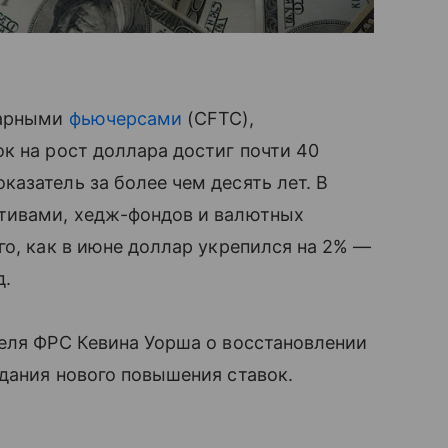
варными
фьючерсами
(CFTC),
к на рост доллара достиг почти 40
азатель за более чем десять лет. В
тивами, хедж-фондов и валютных
го, как в июне доллар укрепился на 2% —
д.
теля ФРС Кевина Уорша о восстановлении
дания нового повышения ставок.