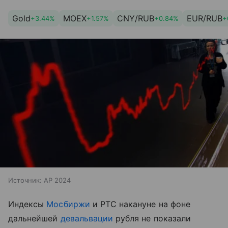
Gold
MOEX
CNY/RUB
EUR/RUB
+3.44%
+1.57%
+0.84%
+
Источник:
AP 2024
Индексы
Мосбиржи
и РТС накануне на фоне
дальнейшей
девальвации
рубля не показали