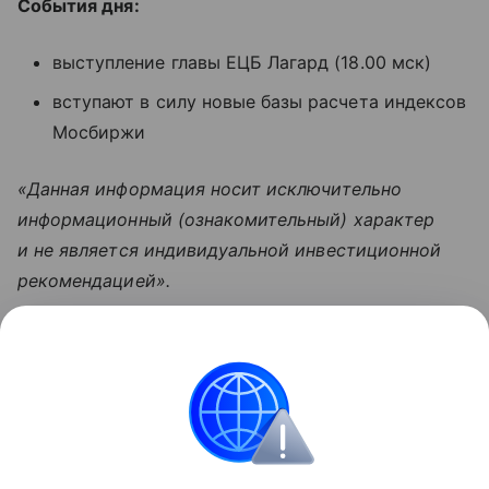
События дня:
выступление главы ЕЦБ Лагард (18.00 мск)
вступают в силу новые базы расчета индексов
Мосбиржи
«Данная информация носит исключительно
информационный (ознакомительный) характер
и не является индивидуальной инвестиционной
рекомендацией».
Узнать больше по теме
Капитал: основа успешного бизнеса
В статье рассмотрим, что скрывается за понятием
капитала, какие его виды существуют и как им
грамотно управлять.
Читать дальше