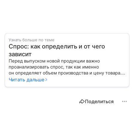
Узнать больше по теме
Спрос: как определить и от чего
зависит
Перед выпуском новой продукции важно
проанализировать спрос, так как именно
он определяет объем производства и цену товара.
С помощью эксперта расскажем, как рассчитать
Читать дальше
востребованность изделия на рынке.
Поделиться